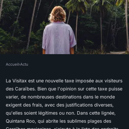
Accueil
›
Actu
ACTU
Visitax Mexique : tout ce que
La Visitax est une nouvelle taxe imposée aux visiteurs
des Caraïbes. Bien que l'opinion sur cette taxe puisse
vous devez savoir sur cette
varier, de nombreuses destinations dans le monde
taxe de séjour
exigent des frais, avec des justifications diverses,
qu'elles soient légitimes ou non. Dans cette lignée,
véronique
•
24 novembre 2023
•
3 min de lecture
Quintana Roo, qui abrite les sublimes plages des