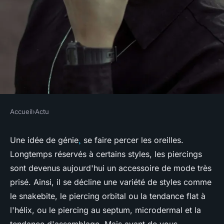
Accueil
›
Actu
ACTU
L'art de l'oreille percée : Les
Une idée de génie
,
se faire percer les oreilles.
Longtemps réservés à certains styles, les piercings
tendances mode qui font
sont devenus aujourd'hui un accessoire de mode très
vibrer
prisé. Ainsi, il se décline une variété de styles comme
le snakebite, le piercing orbital ou la tendance flat à
véronique
•
15 mai 2023
•
3 min de lecture
l'hélix, ou le piercing au septum, microdermal et la