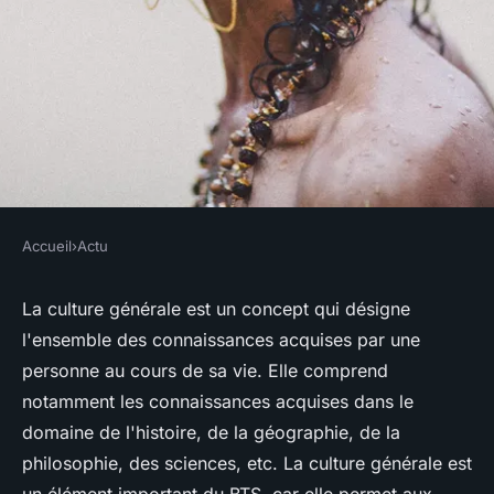
Accueil
›
Actu
ACTU
C'est quoi la culture générale
La culture générale est un concept qui désigne
l'ensemble des connaissances acquises par une
en BTS ?
personne au cours de sa vie. Elle comprend
notamment les connaissances acquises dans le
véronique
•
27 octobre 2022
•
4 min de lecture
domaine de l'histoire, de la géographie, de la
philosophie, des sciences, etc. La culture générale est