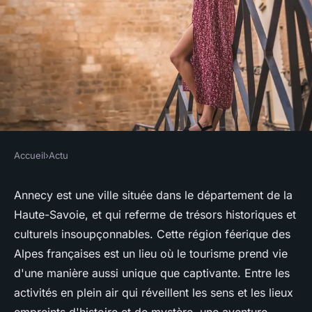
Accueil
›
Actu
ACTU
Annecy et la Haute-Savoie :
Annecy est une ville située dans le département de la
Haute-Savoie, et qui referme de trésors historiques et
explorez ses sites naturels et
culturels insoupçonnables. Cette région féerique des
découvrez son héritage
Alpes françaises est un lieu où le tourisme prend vie
culturel
d'une manière aussi unique que captivante. Entre les
activités en plein air qui réveillent les sens et les lieux
véronique
•
4 septembre 2023
•
2 min de lecture