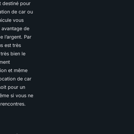
t destiné pour
ation de car ou
hicule vous
al avantage de
 l’argent. Par
s est très
très bien le
iment
tion et même
ocation de car
oit pour un
Même si vous ne
 rencontres.