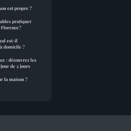
on est propre ?
nables pratiquer
à Florence ?
al est-il
à domicile ?
ce : découvrez les
éjour de 2 jours
r la maison ?