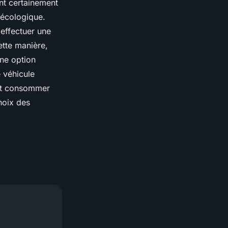
nt certainement
s écologique.
effectuer une
ette manière,
une option
 véhicule
eut consommer
choix des