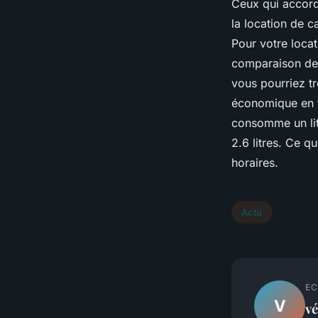
Ceux qui accorde
la location de c
Pour votre loca
comparaison des
vous pourriez tro
économique en t
consomme un lit
2.6 litres. Ce qu
horaires.
Actu
EC
V
v