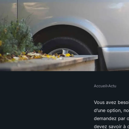
Accueil
›
Actu
ACTU
Location de véhicule
Vous avez besoi
d’une option, n
Paris, ce qu'il faut s
demandez par où
devez savoir à c