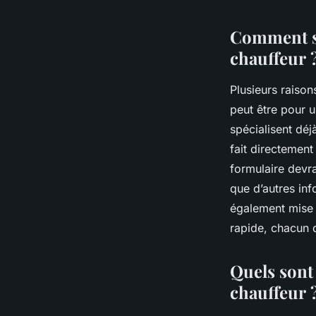
véronique
•
27 septembre 2023
•
2 min de lecture
Comment se
chauffeur 
Plusieurs raiso
peut être pour u
spécialisent déj
fait directement
formulaire devra
que d’autres in
également mise à
rapide, chacun
Quels sont 
chauffeur 