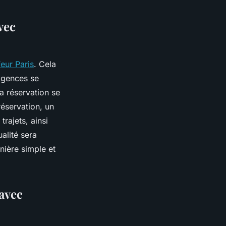
vec
eur Paris
. Cela
 agences se
la réservation se
réservation, un
trajets, ainsi
alité sera
nière simple et
 avec