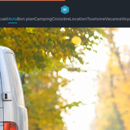
ueil
Actu
Bon plan
Camping
Croisière
Location
Tourisme
Vacance
Voy