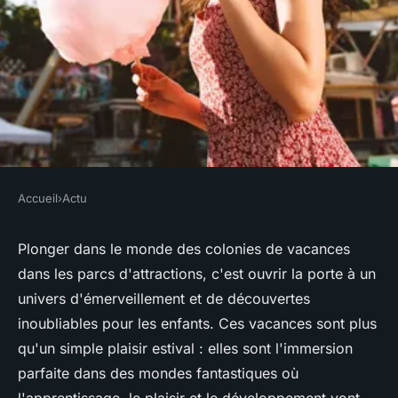
Accueil
›
Actu
ACTU
Découvrez les merveilles des
Plonger dans le monde des colonies de vacances
dans les parcs d'attractions, c'est ouvrir la porte à un
colonies de vacances en parcs
univers d'émerveillement et de découvertes
d'attractions
inoubliables pour les enfants. Ces vacances sont plus
qu'un simple plaisir estival : elles sont l'immersion
véronique
•
3 juin 2024
•
2 min de lecture
parfaite dans des mondes fantastiques où