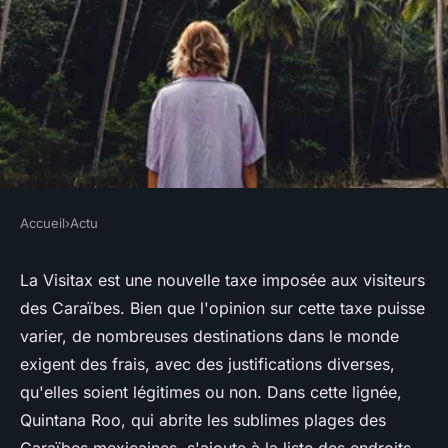
Accueil
›
Actu
ACTU
Visitax Mexique : tout ce que
La Visitax est une nouvelle taxe imposée aux visiteurs
des Caraïbes. Bien que l'opinion sur cette taxe puisse
vous devez savoir sur cette
varier, de nombreuses destinations dans le monde
taxe de séjour
exigent des frais, avec des justifications diverses,
qu'elles soient légitimes ou non. Dans cette lignée,
véronique
•
24 novembre 2023
•
3 min de lecture
Quintana Roo, qui abrite les sublimes plages des