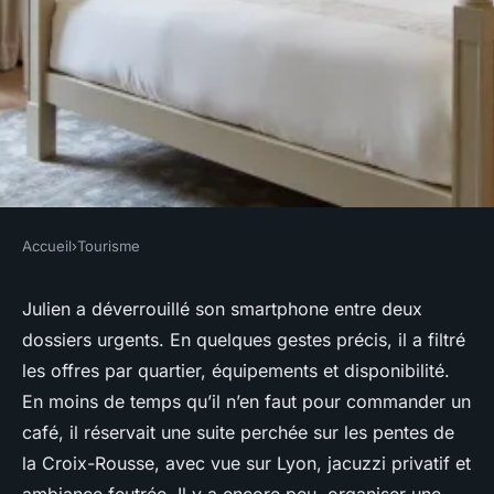
Accueil
›
Tourisme
TOURISME
Pourquoi choisir une love
Julien a déverrouillé son smartphone entre deux
dossiers urgents. En quelques gestes précis, il a filtré
room à Lyon pour un séjour
les offres par quartier, équipements et disponibilité.
inoubliable ?
En moins de temps qu’il n’en faut pour commander un
café, il réservait une suite perchée sur les pentes de
Éléanore
•
26/05/2026 17:33
•
8 min de lecture
la Croix-Rousse, avec vue sur Lyon, jacuzzi privatif et